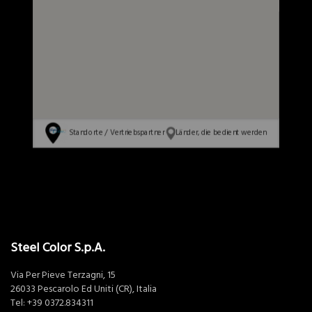
Standorte / Vertriebspartner
Länder, die bedient werden
Steel Color S.p.A.
Via Per Pieve Terzagni, 15
26033 Pescarolo Ed Uniti (CR), Italia
Tel:
+39 0372.834311