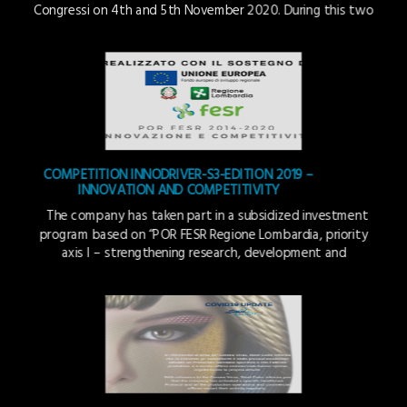
Congressi on 4th and 5th November 2020. During this two
days event Steel Color will present its new PVD coloration
technology : TSteel Copper Gold on stainless steel with
patterned finishing. Architect@Work is mainly aimed at a
[…]
COMPETITION INNODRIVER-S3-EDITION 2019 –
INNOVATION AND COMPETITIVITY
The company has taken part in a subsidized investment
program based on “POR FESR Regione Lombardia, priority
axis I – strengthening research, development and
innovation –action I.1.b.1.1.“ to support the purchase of
services for technological, strategic, organisational and
commercial innovation of companies. The project identifies
a new production technique (an application process) of the
[…]