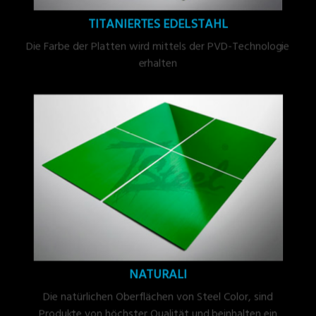
TITANIERTES EDELSTAHL
Die Farbe der Platten wird mittels der PVD-Technologie
erhalten
NATURALI
Die natürlichen Oberflächen von Steel Color, sind
Produkte von höchster Qualität und beinhalten ein