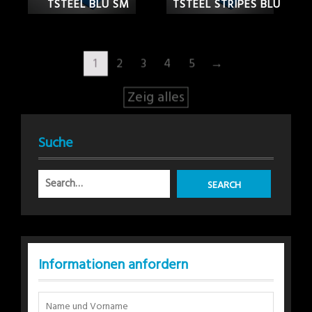
TSTEEL BLU SM
TSTEEL STRIPES BLU
1
2
3
4
5
→
Zeig alles
Suche
Informationen anfordern