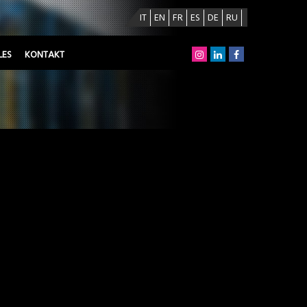
IT
EN
FR
ES
DE
RU
LES
KONTAKT