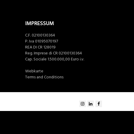
IMPRESSUM
C.F. 02100130364
P. Iva 01095070197
REA DI CR 128019
Reg. Imprese di CR 02100130364
Cap. Sociale 1.500.000,00 Euro i.v.
Webkarte
Terms and Conditions