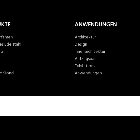
UKTE
ANWENDUNGEN
rfahren
Architektur
es Edelstahl
Design
ti
Innenarchitektur
n
Aufzugsbau
Exhibitions
lorBond
Anwendungen