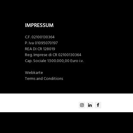
IMPRESSUM
C.F. 02100130364
P. Iva 01095070197
REA DI CR 128019
Reg. Imprese di CR 02100130364
Cap. Sociale 1.500.000,00 Euro i.v.
Webkarte
Terms and Conditions