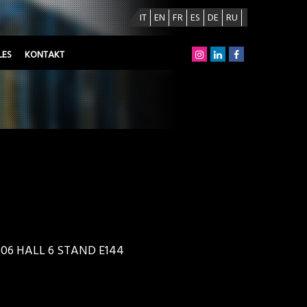
IT
EN
FR
ES
DE
RU
LES
KONTAKT
02-06 HALL 6 STAND E144