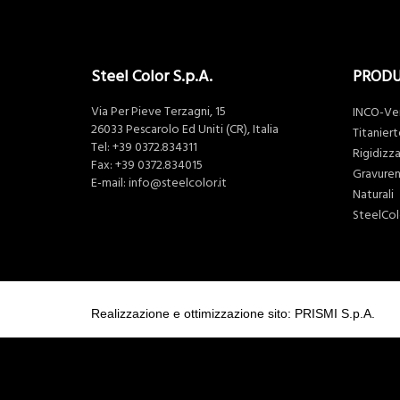
Steel Color S.p.A.
PROD
Via Per Pieve Terzagni, 15
INCO-Ve
26033 Pescarolo Ed Uniti (CR), Italia
Titaniert
Tel:
+39 0372.834311
Rigidizza
Fax: +39 0372.834015
Gravure
E-mail:
info@steelcolor.it
Naturali
SteelCo
Realizzazione e ottimizzazione sito: PRISMI S.p.A.