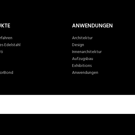
UKTE
ANWENDUNGEN
rfahren
Architektur
es Edelstahl
Design
ti
Innenarchitektur
n
Aufzugsbau
Exhibitions
lorBond
Anwendungen