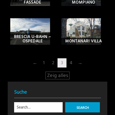
FASSADE
MOMPIANO
BRESCIA U-BAHN –
OSPEDALE
MONTANARI VILLA
←
1
2
3
4
→
Zeig alles
Suche