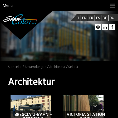
Menu
IT
EN
FR
ES
DE
RU
Startseite
/
Anwendungen
/ Architektur / Seite 3
Architektur
BRESCIA U-BAHN –
VICTORIA STATION