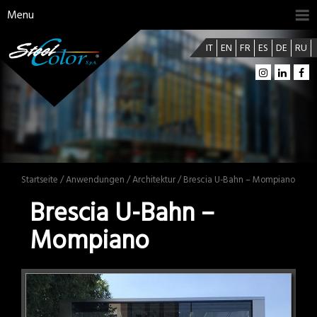
Menu
IT
EN
FR
ES
DE
RU
Startseite
/
Anwendungen
/
Architektur
/ Brescia U-Bahn – Mompiano
Brescia U-Bahn –
Mompiano