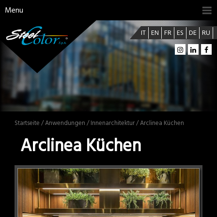
Menu
IT
EN
FR
ES
DE
RU
Startseite
/
Anwendungen
/
Innenarchitektur
/ Arclinea Küchen
Arclinea Küchen