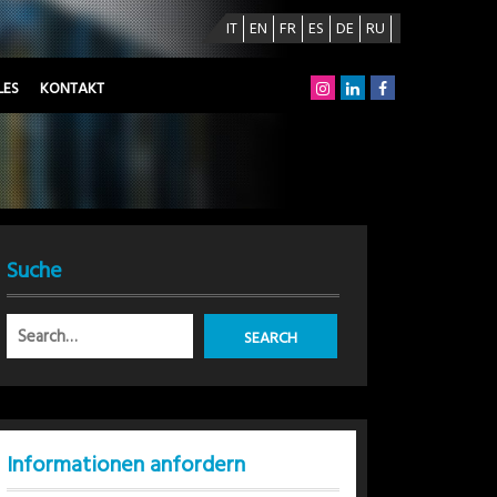
IT
EN
FR
ES
DE
RU
LES
KONTAKT
Suche
Informationen anfordern