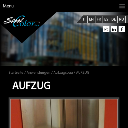
Menu
IT
EN
FR
ES
DE
RU
Startseite
/
Anwendungen
/
Aufzugsbau
/ AUFZUG
AUFZUG