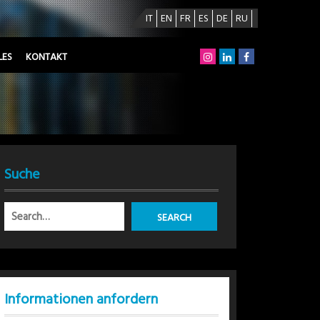
IT
EN
FR
ES
DE
RU
LES
KONTAKT
Suche
Informationen anfordern