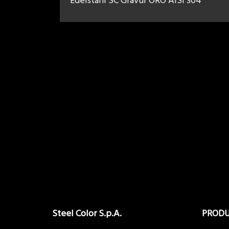
Edelstahl SC Gravur ORO AISI 304
Steel Color S.p.A.
PROD