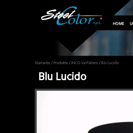
HOME
U
Startseite
/
Produkte
/
INCO-Verfahren
/ Blu Lucido
Blu Lucido