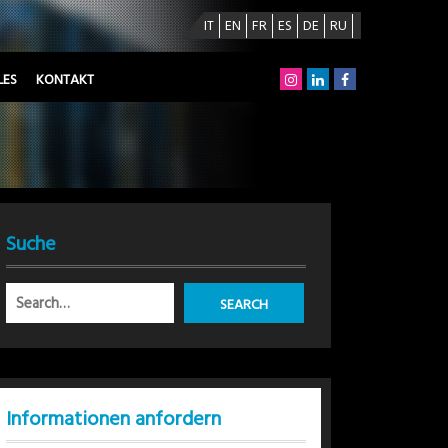
IT
EN
FR
ES
DE
RU
LES
KONTAKT
Suche
Informationen anfordern