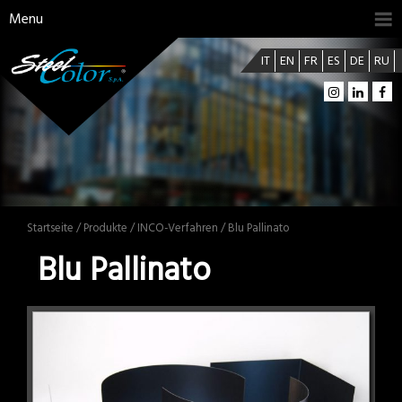
Menu
IT
EN
FR
ES
DE
RU
Startseite
/
Produkte
/
INCO-Verfahren
/ Blu Pallinato
Blu Pallinato