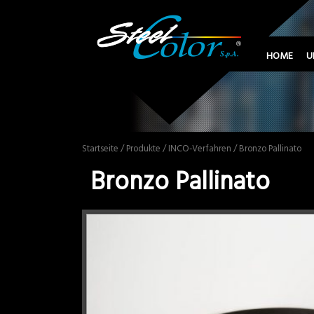
HOME
U
Startseite
/
Produkte
/
INCO-Verfahren
/ Bronzo Pallinato
Bronzo Pallinato