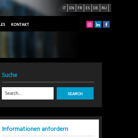
IT
EN
FR
ES
DE
RU
LES
KONTAKT
Suche
Informationen anfordern