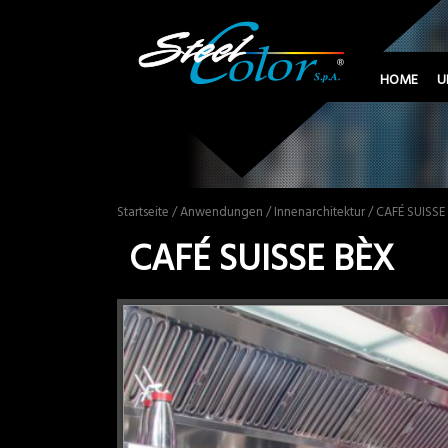
HOME
U
Startseite
/
Anwendungen
/
Innenarchitektur
/ CAFÉ SUISSE
CAFÉ SUISSE BÈX