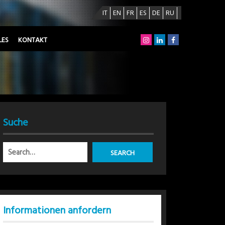
IT
EN
FR
ES
DE
RU
LES
KONTAKT
Suche
Informationen anfordern