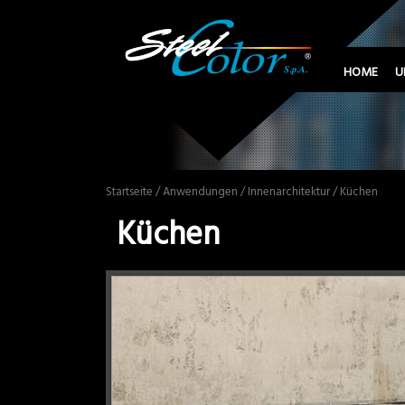
HOME
U
Startseite
/
Anwendungen
/
Innenarchitektur
/ Küchen
Küchen