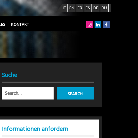
IT
EN
FR
ES
DE
RU
LES
KONTAKT
Suche
Informationen anfordern