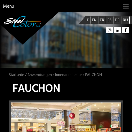
Menu
IT
EN
FR
ES
DE
RU
Startseite
/
Anwendungen
/
Innenarchitektur
/ FAUCHON
FAUCHON