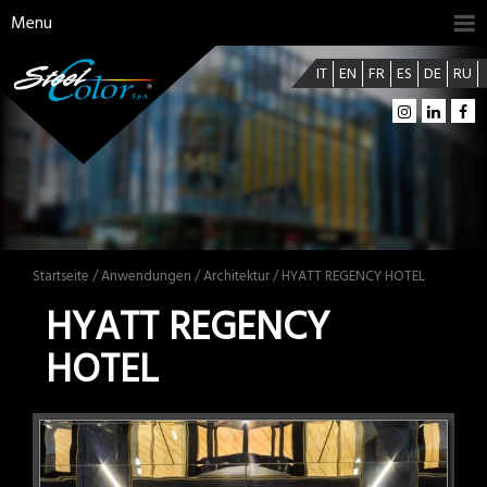
Menu
IT
EN
FR
ES
DE
RU
Startseite
/
Anwendungen
/
Architektur
/ HYATT REGENCY HOTEL
HYATT REGENCY
HOTEL