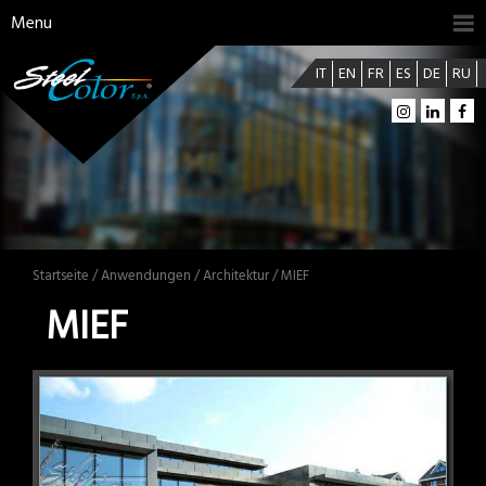
Menu
IT
EN
FR
ES
DE
RU
Startseite
/
Anwendungen
/
Architektur
/ MIEF
MIEF