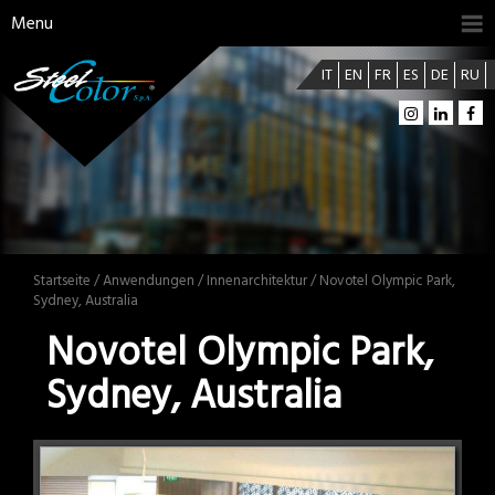
Menu
IT
EN
FR
ES
DE
RU
Startseite
/
Anwendungen
/
Innenarchitektur
/ Novotel Olympic Park,
Sydney, Australia
Novotel Olympic Park,
Sydney, Australia