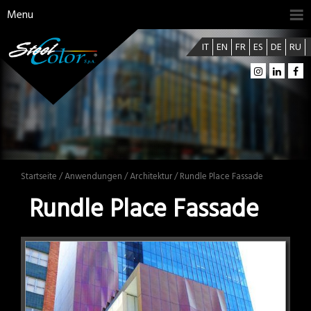
Menu
IT
EN
FR
ES
DE
RU
Startseite
/
Anwendungen
/
Architektur
/ Rundle Place Fassade
Rundle Place Fassade