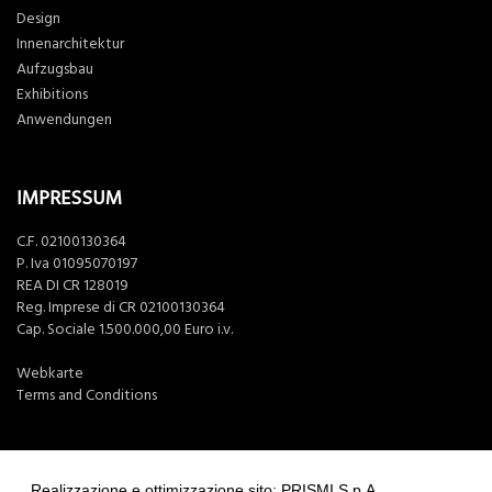
Design
Innenarchitektur
Aufzugsbau
Exhibitions
Anwendungen
IMPRESSUM
C.F. 02100130364
P. Iva 01095070197
REA DI CR 128019
Reg. Imprese di CR 02100130364
Cap. Sociale 1.500.000,00 Euro i.v.
Webkarte
Terms and Conditions
Realizzazione e ottimizzazione sito: PRISMI S.p.A.