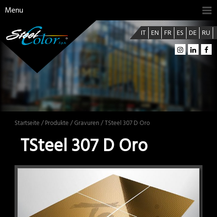
Menu
IT
EN
FR
ES
DE
RU
Startseite
/
Produkte
/
Gravuren
/ TSteel 307 D Oro
TSteel 307 D Oro