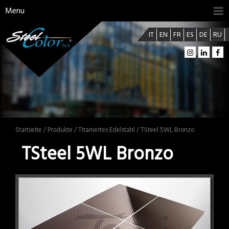
Menu
IT
EN
FR
ES
DE
RU
Startseite
/
Produkte
/
Titaniertes Edelstahl
/ TSteel 5WL Bronzo
TSteel 5WL Bronzo