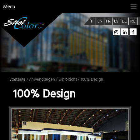
Menu
IT
EN
FR
ES
DE
RU
Startseite
/
Anwendungen
/
Exhibitions
/ 100% Design
100% Design