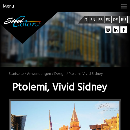
Menu
IT
EN
FR
ES
DE
RU
Startseite
/
Anwendungen
/
Design
/ Ptolemi, Vivid Sidney
Ptolemi, Vivid Sidney