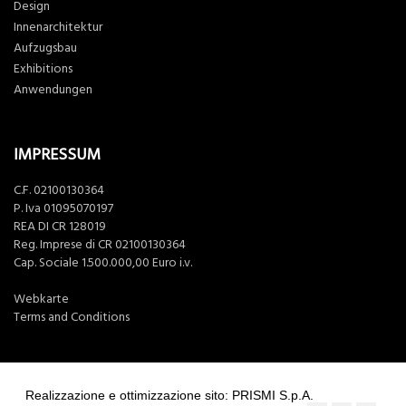
Design
Innenarchitektur
Aufzugsbau
Exhibitions
Anwendungen
IMPRESSUM
C.F. 02100130364
P. Iva 01095070197
REA DI CR 128019
Reg. Imprese di CR 02100130364
Cap. Sociale 1.500.000,00 Euro i.v.
Webkarte
Terms and Conditions
Realizzazione e ottimizzazione sito: PRISMI S.p.A.