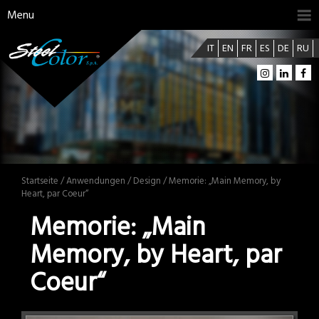
Menu
IT
EN
FR
ES
DE
RU
Startseite
/
Anwendungen
/
Design
/ Memorie: „Main Memory, by
Heart, par Coeur“
Memorie: „Main
Memory, by Heart, par
Coeur“