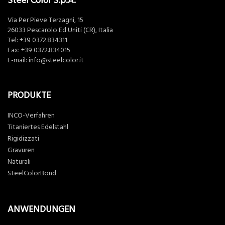
Steel Color S.p.A.
Via Per Pieve Terzagni, 15
26033 Pescarolo Ed Uniti (CR), Italia
Tel:
+39 0372.834311
Fax: +39 0372.834015
E-mail:
info@steelcolor.it
PRODUKTE
INCO-Verfahren
Titaniertes Edelstahl
Rigidizzati
Gravuren
Naturali
SteelColorBond
ANWENDUNGEN