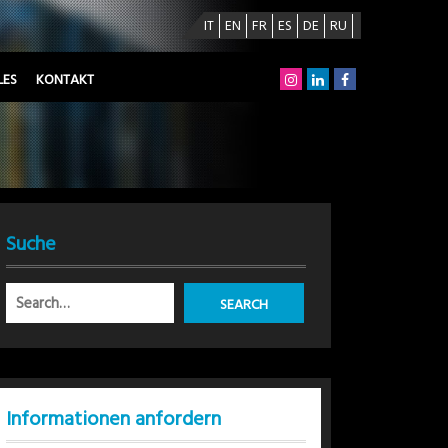
IT
EN
FR
ES
DE
RU
LES
KONTAKT
Suche
Informationen anfordern