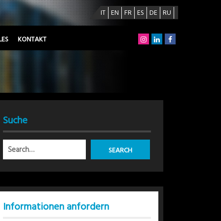
IT
EN
FR
ES
DE
RU
LES
KONTAKT
Suche
Informationen anfordern