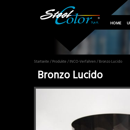
HOME
U
Startseite
/
Produkte
/
INCO-Verfahren
/ Bronzo Lucido
Bronzo Lucido