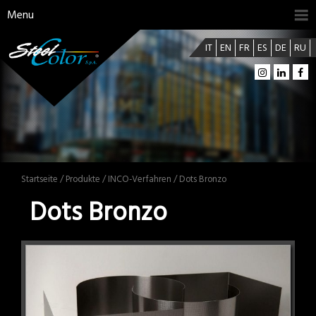
Menu
IT
EN
FR
ES
DE
RU
Startseite
/
Produkte
/
INCO-Verfahren
/ Dots Bronzo
Dots Bronzo