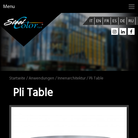
Menu
IT
EN
FR
ES
DE
RU
Startseite
/
Anwendungen
/
Innenarchitektur
/ Pli Table
Pli Table