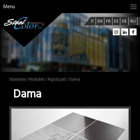
Menu
IT
EN
FR
ES
DE
RU
Startseite
/
Produkte
/
Rigidizzati
/ Dama
Dama