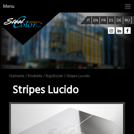
Menu
IT
EN
FR
ES
DE
RU
Startseite
/
Produkte
/
Rigidizzati
/ Stripes Lucido
Stripes Lucido