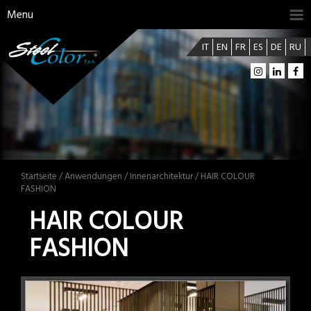
Menu
IT
EN
FR
ES
DE
RU
Startseite
/
Anwendungen
/
Innenarchitektur
/ HAIR COLOUR
FASHION
HAIR COLOUR
FASHION