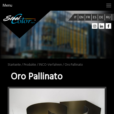
Menu
IT
EN
FR
ES
DE
RU
Startseite
/
Produkte
/
INCO-Verfahren
/ Oro Pallinato
Oro Pallinato