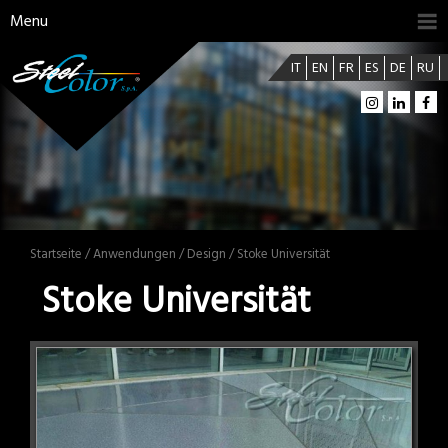
Menu
IT
EN
FR
ES
DE
RU
Startseite
/
Anwendungen
/
Design
/ Stoke Universität
Stoke Universität