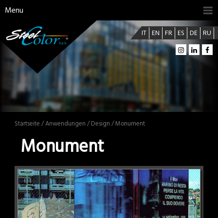
Menu
IT
EN
FR
ES
DE
RU
Startseite
/
Anwendungen
/
Design
/ Monument
Monument