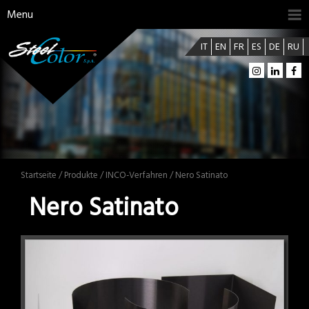
Menu
IT
EN
FR
ES
DE
RU
Startseite
/
Produkte
/
INCO-Verfahren
/ Nero Satinato
Nero Satinato